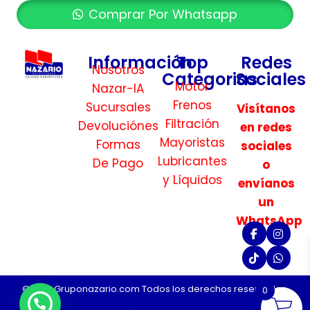
Comprar Por Whatsapp
Información
Top
Redes
Nosotros
Categorias
Sociales
Motor
Nazar-IA
Frenos
Sucursales
Visítanos
Filtración
Devoluciónes
en redes
Mayoristas
Formas
sociales
Lubricantes
De Pago
o
y Líquidos
envíanos
un
WhatsApp
©2026 Gruponazario.com Todos los derechos reservados.
0