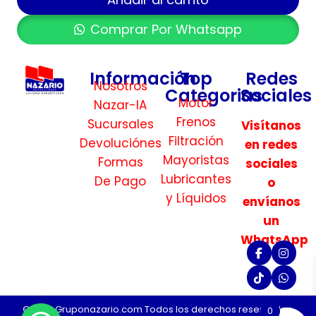
Comprar Por Whatsapp
Información
Top
Redes
Nosotros
Categorias
Sociales
Motor
Nazar-IA
Frenos
Sucursales
Visítanos
Filtración
Devoluciónes
en redes
Mayoristas
Formas
sociales
Lubricantes
De Pago
o
y Líquidos
envíanos
un
WhatsApp
©2026 Gruponazario.com Todos los derechos reservados.
0