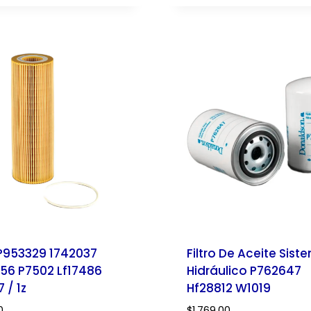
o P953329 1742037
Filtro De Aceite Sist
56 P7502 Lf17486
Hidráulico P762647
 / 1z
Hf28812 W1019
0
$
1,769.00