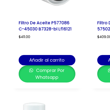
Filtro De Aceite P577086
Filtro
C-45030 B7328-bl Lf16121
57502
$
411.00
$
409.0
Añadir al carrito
Comprar Por
Whatsapp