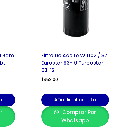
70 Ram
Filtro De Aceite W11102 / 37
bt
Eurostar 93-10 Turbostar
93-12
$
353.00
o
Añadir al carrito
r
Comprar Por
Whatsapp