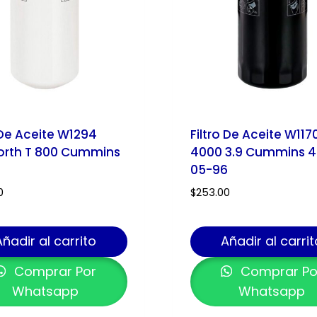
 De Aceite W1294
Filtro De Aceite W11
rth T 800 Cummins
4000 3.9 Cummins 4
05-96
0
$
253.00
Añadir al carrito
Añadir al carrit
Comprar Por
Comprar Po
Whatsapp
Whatsapp