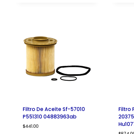
Filtro De Aceite Sf-57010
Filtr
P551310 04883963ab
20375
Hu1077
$
441.00
$
874.0