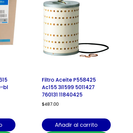
615
Filtro Aceite P558425
-bl
Ac155 3i1599 5011427
760131 11840425
$
487.00
o
Añadir al carrito