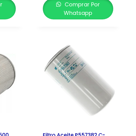
r
Comprar Por
Whatsapp
7500
Filtro Aceite P557382 C-