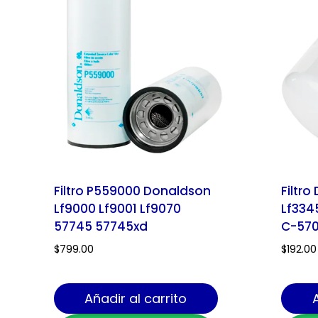
Filtro P559000 Donaldson
Filtro
Lf9000 Lf9001 Lf9070
Lf334
57745 57745xd
C-57
$
799.00
$
192.00
Añadir al carrito