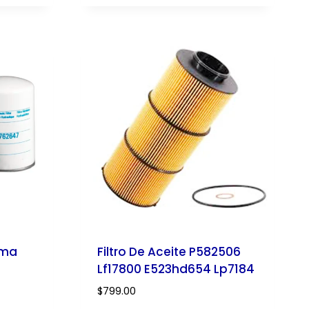
ema
Filtro De Aceite P582506
Lf17800 E523hd654 Lp7184
$
799.00