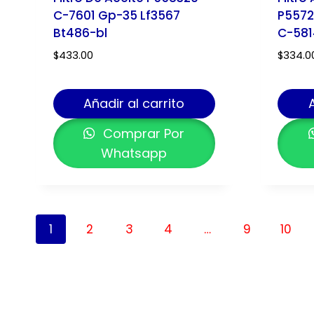
C-7601 Gp-35 Lf3567
P5572
Bt486-bl
C-581
$
433.00
$
334.0
Añadir al carrito
Comprar Por
Whatsapp
1
2
3
4
…
9
10