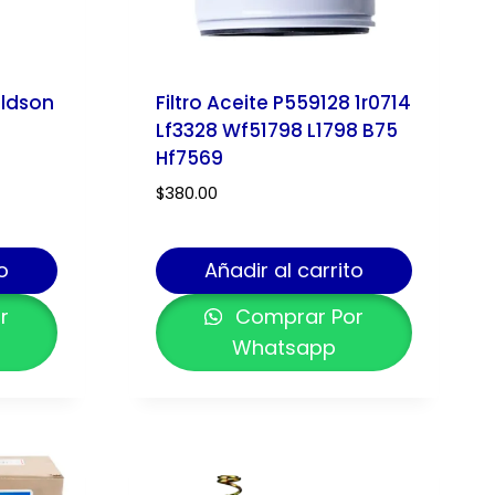
aldson
Filtro Aceite P559128 1r0714
Lf3328 Wf51798 L1798 B75
Hf7569
$
380.00
o
Añadir al carrito
r
Comprar Por
Whatsapp