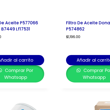
 De Aceite P577066
Filtro De Aceite Don
 B7449 Lf17531
P574862
0
$
1,196.00
Añadir al carrito
Añadir al carrit
Comprar Por
Comprar Po
Whatsapp
Whatsapp