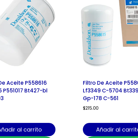
 De Aceite P558616
Filtro De Aceite P558
5 P551017 Bt427-bl
Lf3349 C-5704 Bt339
03
Gp-178 C-561
$
215.00
Añadir al carrito
Añadir al carrit