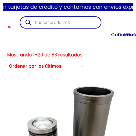
 de crédito y contamos con envíos express de 1 a 3 d
Cuenta
Carrito
Wishl
Suc
Mostrando 1–20 de 83 resultados