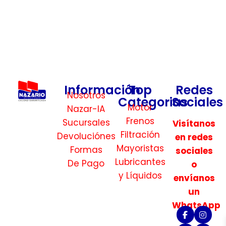
Información
Top
Redes
Nosotros
Categorias
Sociales
Motor
Nazar-IA
Frenos
Sucursales
Visítanos
Filtración
Devoluciónes
en redes
Mayoristas
Formas
sociales
Lubricantes
De Pago
o
y Líquidos
envíanos
un
WhatsApp