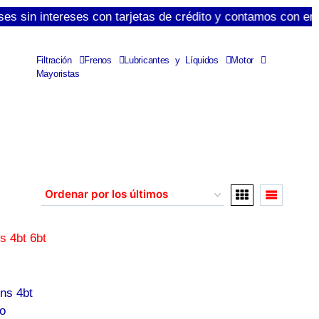
n intereses con tarjetas de crédito y contamos con envíos e
Filtración
Frenos
Lubricantes y Líquidos
Motor
Mayoristas
ns 4bt
o