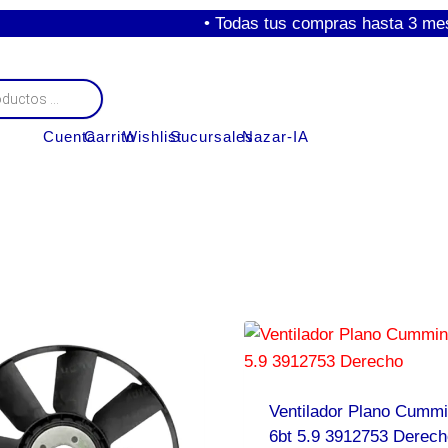
• Todas tus compras hasta 3 meses si
Cuenta
Carrito
Wishlist
Sucursales
Nazar-IA
Ventilador Plano Cummi
6bt 5.9 3912753 Derech