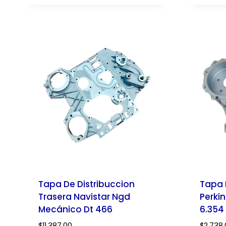
Tapa De Distribuccion
Tapa 
Trasera Navistar Ngd
Perkin
Mecánico Dt 466
6.354
$
11,387.00
$
2,738