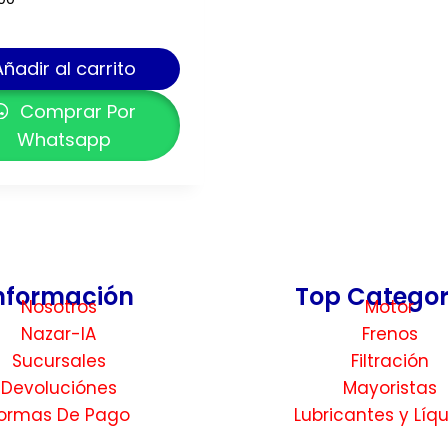
Añadir al carrito
Comprar Por
Whatsapp
nformación
Top Categor
Nosotros
Motor
Nazar-IA
Frenos
Sucursales
Filtración
Devoluciónes
Mayoristas
ormas De Pago
Lubricantes y Líq