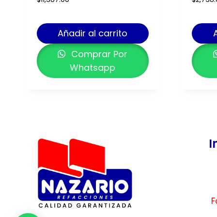
Añadir al carrito
Comprar Por
Whatsapp
I
F