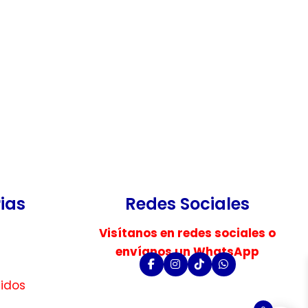
ias
Redes Sociales
Visítanos en redes sociales o
envíanos un WhatsApp
uidos