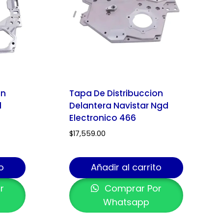
on
Tapa De Distribuccion
d
Delantera Navistar Ngd
Electronico 466
$
17,559.00
o
Añadir al carrito
r
Comprar Por
Whatsapp