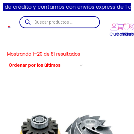
amos con envíos express de 1 a 3 día hábiles y está
Cuenta
Carrito
Wishl
Suc
Mostrando 1–20 de 81 resultados