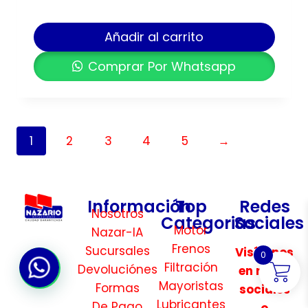
Añadir al carrito
Comprar Por Whatsapp
1
2
3
4
5
→
Información
Top
Redes
Nosotros
Categorias
Sociales
Motor
Nazar-IA
Frenos
Sucursales
Visítanos
0
Filtración
Devoluciónes
en redes
Mayoristas
Formas
sociales
Lubricantes
De Pago
o