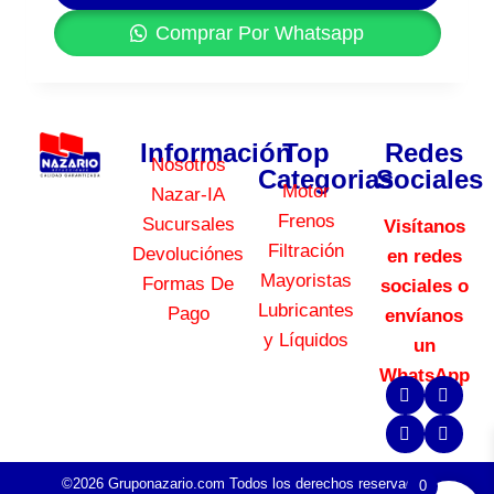
Comprar Por Whatsapp
Información
Top
Redes
Nosotros
Categorias
Sociales
Motor
Nazar-IA
Frenos
Sucursales
Visítanos
Filtración
Devoluciónes
en redes
Mayoristas
Formas De
sociales o
Lubricantes
Pago
envíanos
y Líquidos
un
WhatsApp
©2026 Gruponazario.com Todos los derechos reservados.
0