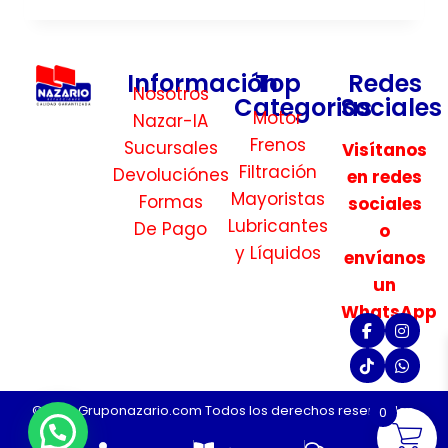
Información
Top
Redes
Nosotros
Categorias
Sociales
Motor
Nazar-IA
Frenos
Sucursales
Visítanos
Filtración
Devoluciónes
en redes
Mayoristas
Formas
sociales
Lubricantes
De Pago
o
y Líquidos
envíanos
un
WhatsApp
©2026 Gruponazario.com Todos los derechos reservados.
0