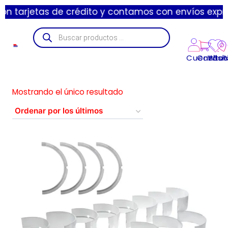
tarjetas de crédito y contamos con envíos express d
Cuenta
Carrito
Wishl
Suc
Mostrando el único resultado