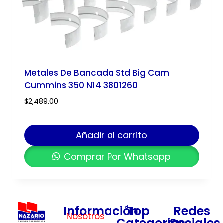
Metales De Bancada Std Big Cam
Cummins 350 N14 3801260
$
2,489.00
Añadir al carrito
Comprar Por Whatsapp
Información
Top
Redes
Nosotros
Categorias
Sociales