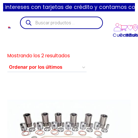
tereses con tarjetas de crédito y contamos con enví
Cuenta
Carrito
Wishl
Suc
Mostrando los 2 resultados