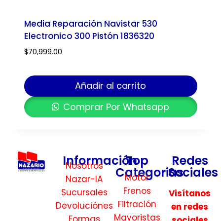
Media Reparación Navistar 530
Electronico 300 Pistón 1836320
$
70,999.00
Añadir al carrito
Comprar Por Whatsapp
Información
Top
Redes
Nosotros
Categorias
Sociales
Motor
Nazar-IA
Frenos
Sucursales
Visítanos
Filtración
Devoluciónes
en redes
Mayoristas
Formas
sociales