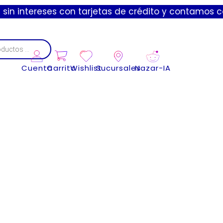
ntereses con tarjetas de crédito y contamos con env
Cuenta
Carrito
Wishlist
Sucursales
Nazar-IA