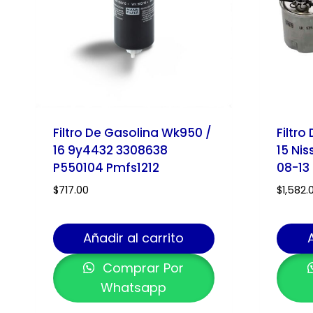
Filtro De Gasolina Wk950 /
Filtr
16 9y4432 3308638
15 Nis
P550104 Pmfs1212
08-13
$
717.00
$
1,582.
Añadir al carrito
Comprar Por
Whatsapp