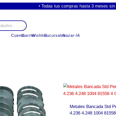
• Todas tus compras hasta 3 meses sin inter
Cuenta
Carrito
Wishlist
Sucursales
Nazar-IA
Metales Bancada Std P
4.236 4.248 1004 81558 