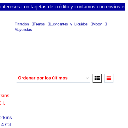
eses con tarjetas de crédito y contamos con envíos express 
Filtración
Frenos
Lubricantes y Líquidos
Motor
Mayoristas
erkins
4 Cil.