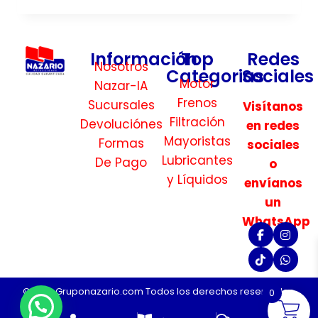
Información
Top
Redes
Nosotros
Categorias
Sociales
Motor
Nazar-IA
Frenos
Sucursales
Visítanos
Filtración
Devoluciónes
en redes
Mayoristas
Formas
sociales
Lubricantes
De Pago
o
y Líquidos
envíanos
un
WhatsApp
©2026 Gruponazario.com Todos los derechos reservados.
0