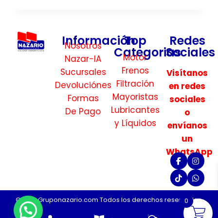
Información
Top
Redes
Nosotros
Categorias
Sociales
Motor
Nazar-IA
Frenos
Sucursales
Visítanos
Filtración
Devoluciónes
en redes
Mayoristas
Formas
sociales
Lubricantes
De Pago
o
y Líquidos
envíanos
un
WhatsApp
©2026 Gruponazario.com Todos los derechos reservados.
0