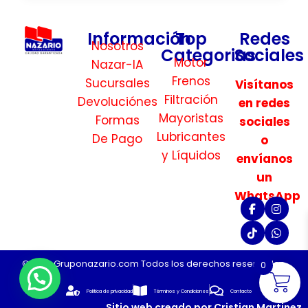
Información
Top
Redes
Nosotros
Categorias
Sociales
Motor
Nazar-IA
Frenos
Sucursales
Visítanos
Filtración
Devoluciónes
en redes
Mayoristas
Formas
sociales
Lubricantes
De Pago
o
y Líquidos
envíanos
un
WhatsApp
©2026 Gruponazario.com Todos los derechos reservados.
0
Politica de privacidad
Términos y Condiciones
Contacto
Sitio web creado por Cristian Martinez