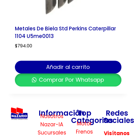
Metales De Biela Std Perkins Caterpillar
1104 U5me0013
$
794.00
Añadir al carrito
Comprar Por Whatsapp
Información
Top
Redes
Nosotros
Categorias
Sociales
Motor
Nazar-IA
Frenos
Sucursales
Visítanos