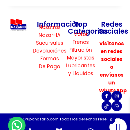
Información
Top
Redes
Nosotros
Categorias
Sociales
Motor
Nazar-IA
Frenos
Sucursales
Visítanos
Filtración
Devoluciónes
en redes
Mayoristas
Formas
sociales
Lubricantes
De Pago
o
y Líquidos
envíanos
un
WhatsApp
©2026 Gruponazario.com Todos los derechos reservados.
0