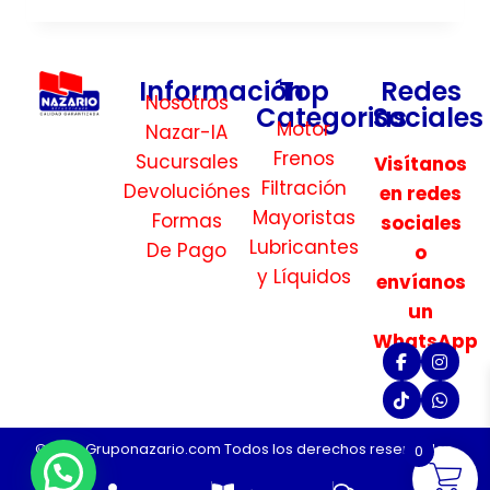
Información
Top
Redes
Nosotros
Categorias
Sociales
Motor
Nazar-IA
Frenos
Sucursales
Visítanos
Filtración
Devoluciónes
en redes
Mayoristas
Formas
sociales
Lubricantes
De Pago
o
y Líquidos
envíanos
un
WhatsApp
©2026 Gruponazario.com Todos los derechos reservados.
0