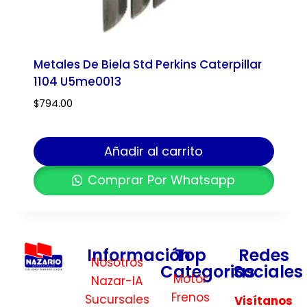
Metales De Biela Std Perkins Caterpillar
1104 U5me0013
$
794.00
Añadir al carrito
Comprar Por Whatsapp
Información
Top
Redes
Nosotros
Categorias
Sociales
Motor
Nazar-IA
Frenos
Sucursales
Visítanos