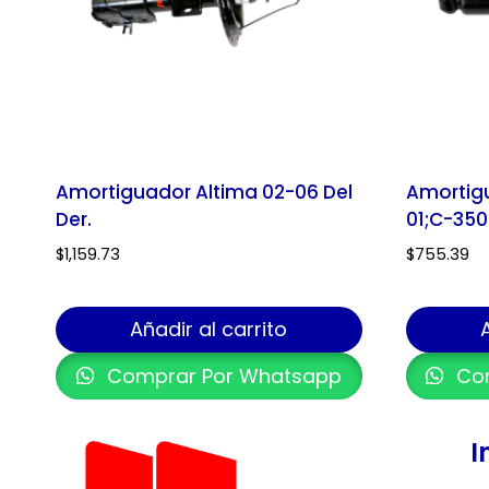
Amortiguador Altima 02-06 Del
Amortigu
Der.
01;C-350
$
1,159.73
$
755.39
Añadir al carrito
Comprar Por Whatsapp
Com
I