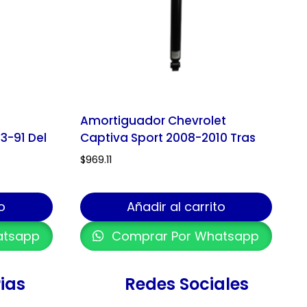
Amortiguador Chevrolet
3-91 Del
Captiva Sport 2008-2010 Tras
$
969.11
o
Añadir al carrito
atsapp
Comprar Por Whatsapp
ias
Redes Sociales