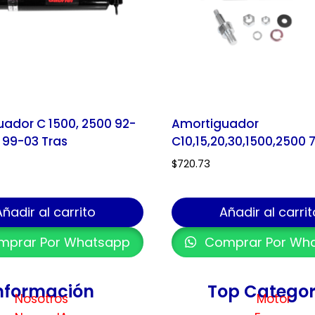
ador C 1500, 2500 92-
Amortiguador
 99-03 Tras
C10,15,20,30,1500,2500 7
$
720.73
Añadir al carrito
Añadir al carrit
prar Por Whatsapp
Comprar Por Wh
nformación
Top Categor
Nosotros
Motor