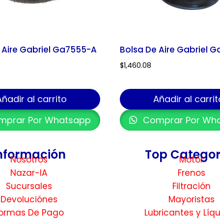
 Aire Gabriel Ga7555-A
Bolsa De Aire Gabriel 
$
1,460.08
Añadir al carrito
Añadir al carrit
prar Por Whatsapp
Comprar Por Wh
nformación
Top Categor
Nosotros
Motor
Nazar-IA
Frenos
Sucursales
Filtración
Devoluciónes
Mayoristas
ormas De Pago
Lubricantes y Líq