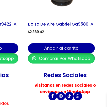
Ga9422-A
Bolsa De Aire Gabriel Ga9580-A
$
2,369.42
o
Añadir al carrito
atsapp
Comprar Por Whatsapp
ias
Redes Sociales
Visítanos en redes sociales o
envíanos un WhatsApp
uidos