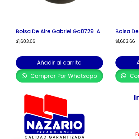
Bolsa De Aire Gabriel Ga8729-A
Bolsa De
$
1,603.66
$
1,603.66
Añadir al carrito
Comprar Por Whatsapp
Com
I
F