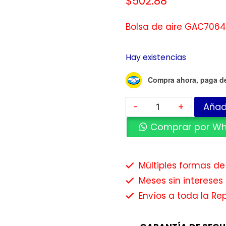
$
502.88
Bolsa de aire GAC7064
Hay existencias
Compra ahora, paga d
Añadi
Comprar por W
Múltiples formas d
Meses sin intereses 
Envíos a toda la Re