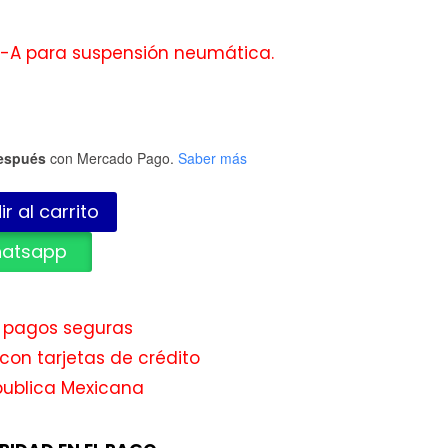
-A para suspensión neumática.
espués
con Mercado Pago.
Saber más
r al carrito
hatsapp
e pagos seguras
con tarjetas de crédito
publica Mexicana