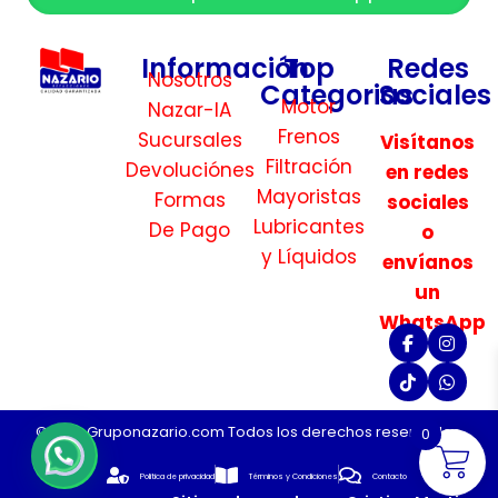
Información
Top
Redes
Nosotros
Categorias
Sociales
Motor
Nazar-IA
Frenos
Sucursales
Visítanos
Filtración
Devoluciónes
en redes
Mayoristas
Formas
sociales
Lubricantes
De Pago
o
y Líquidos
envíanos
un
WhatsApp
©2026 Gruponazario.com Todos los derechos reservados.
0
Politica de privacidad
Términos y Condiciones
Contacto