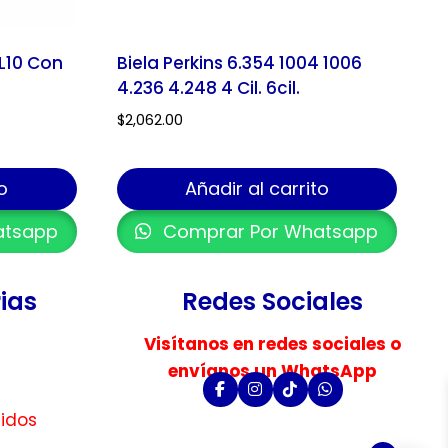
L10 Con
Biela Perkins 6.354 1004 1006
4.236 4.248 4 Cil. 6cil.
$
2,062.00
o
Añadir al carrito
atsapp
Comprar Por Whatsapp
ias
Redes Sociales
Visítanos en redes sociales o
envíanos un WhatsApp
uidos