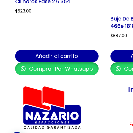
Cilindros Fase 2 6.354
$
623.00
Buje De 
466e 181
$
887.00
Añadir al carrito
Comprar Por Whatsapp
Com
I
F