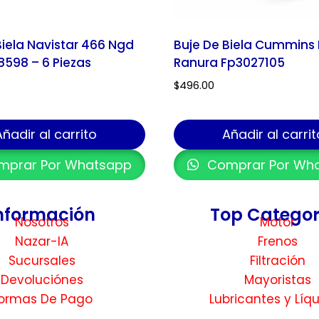
Biela Navistar 466 Ngd
Buje De Biela Cummins 
8598 – 6 Piezas
Ranura Fp3027105
$
496.00
Añadir al carrito
Añadir al carrit
prar Por Whatsapp
Comprar Por Wh
nformación
Top Categor
Nosotros
Motor
Nazar-IA
Frenos
Sucursales
Filtración
Devoluciónes
Mayoristas
ormas De Pago
Lubricantes y Líq