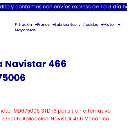
ntamos con envíos express de 1 a 3 día hábiles y es
Filtración
Frenos
Lubricantes y Líquidos
Motor
Mayoristas
a Navistar 466
75006
motor MD675006 STD-6 para tren alternativo
: 675006. Aplicación: Navistar 466 Mecánico