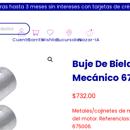
 3 meses sin intereses con tarjetas de crédito y co
Cuenta
Carrito
Wishlist
Sucursales
Nazar-IA
Buje De Biel
Mecánico 6
$
732.00
Metales/cojinetes de 
del motor. Referencias
675006.