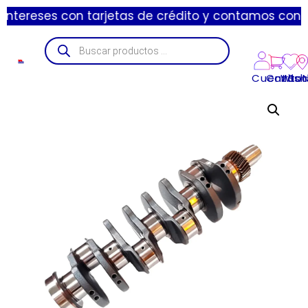
es con tarjetas de crédito y contamos con envíos exp
Cuenta
Carrito
Wishl
Suc