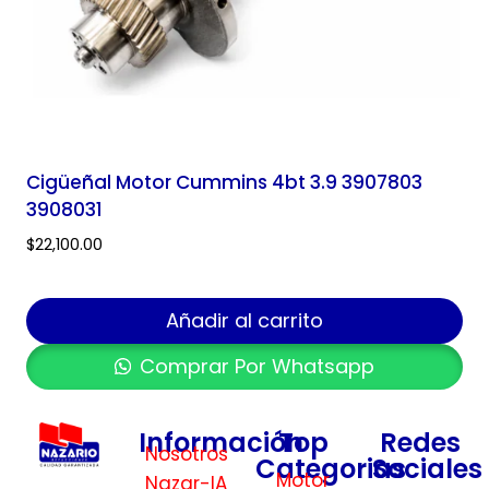
Cigüeñal Motor Cummins 4bt 3.9 3907803
3908031
$
22,100.00
Añadir al carrito
Comprar Por Whatsapp
Información
Top
Redes
Nosotros
Categorias
Sociales
Motor
Nazar-IA