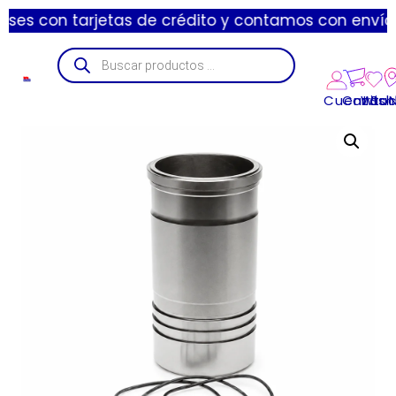
n tarjetas de crédito y contamos con envíos express 
Cuenta
Carrito
Wishl
Suc