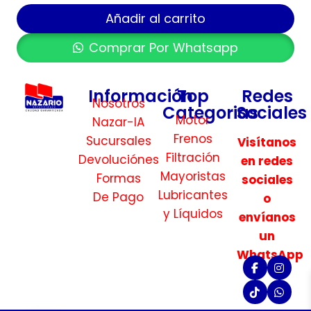
Añadir al carrito
Comprar Por Whatsapp
Información
Top
Redes
Nosotros
Categorias
Sociales
Motor
Nazar-IA
Frenos
Sucursales
Visítanos
Filtración
Devoluciónes
en redes
Mayoristas
Formas
sociales
Lubricantes
De Pago
o
y Líquidos
envíanos
un
WhatsApp