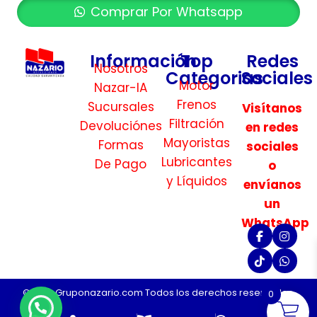
Comprar Por Whatsapp
Información
Top
Redes
Nosotros
Categorias
Sociales
Motor
Nazar-IA
Frenos
Sucursales
Visítanos
Filtración
Devoluciónes
en redes
Mayoristas
Formas
sociales
Lubricantes
De Pago
o
y Líquidos
envíanos
un
WhatsApp
©2026 Gruponazario.com Todos los derechos reservados.
0