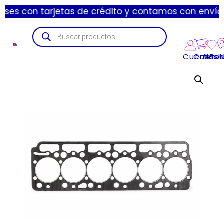
 tarjetas de crédito y contamos con envíos express 
Cuenta
Carrito
Wishl
Suc