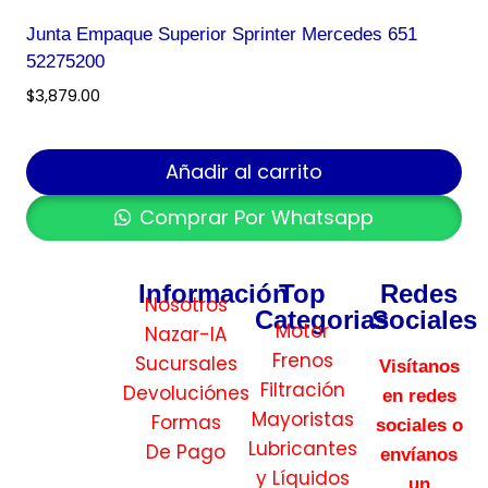
Junta Empaque Superior Sprinter Mercedes 651
52275200
$
3,879.00
Añadir al carrito
Comprar Por Whatsapp
Información
Top
Redes
Nosotros
Categorias
Sociales
Motor
Nazar-IA
Frenos
Sucursales
Visítanos
Filtración
Devoluciónes
en redes
Mayoristas
Formas
sociales o
Lubricantes
De Pago
envíanos
y Líquidos
un