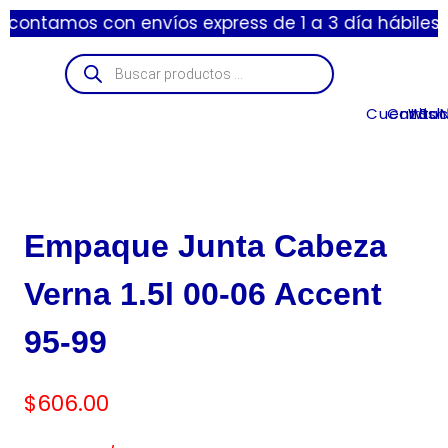
tamos con envíos express de 1 a 3 día hábiles y est
Cuenta
Carrito
Wishl
Suc
Empaque Junta Cabeza
Verna 1.5l 00-06 Accent
95-99
$
606.00