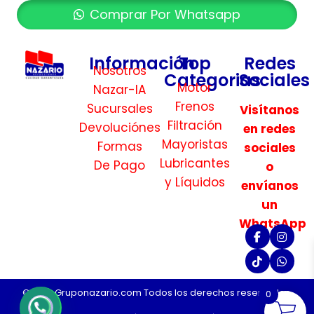
Comprar Por Whatsapp
Información
Top
Redes
Nosotros
Categorias
Sociales
Motor
Nazar-IA
Frenos
Sucursales
Visítanos
Filtración
Devoluciónes
en redes
Mayoristas
Formas
sociales
Lubricantes
De Pago
o
y Líquidos
envíanos
un
WhatsApp
©2026 Gruponazario.com Todos los derechos reservados.
0