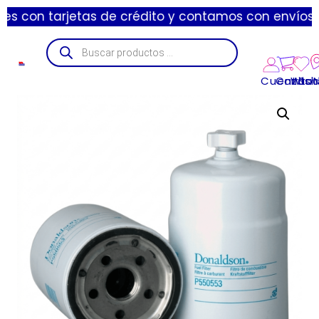
rjetas de crédito y contamos con envíos express de 
Cuenta
Carrito
Wishl
Suc