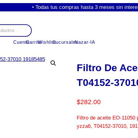
• Todas tus compras hasta 3 meses sin intereses con
Cuenta
Carrito
Wishlist
Sucursales
Nazar-IA
Filtro De Ac
T04152-3701
$
282.00
Filtro de aceite EO-11050 
yzza6, T04152-37010, 191