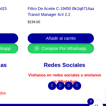
Dd15
Filtro De Aceite C-19450 Bk2q6714aa
Transit Manager 4cil 2.2
$
194.00
Añadir al carrito
tsapp
Comprar Por Whatsapp
ias
Redes Sociales
Visítanos en redes sociales o envíanos
un WhatsApp
idos
0