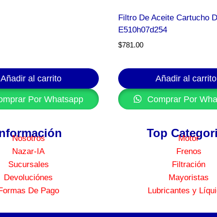
Filtro De Aceite Cartucho 
E510h07d254
$
781.00
Añadir al carrito
Añadir al carrito
mprar Por Whatsapp
Comprar Por Wha
Información
Top Categor
Nosotros
Motor
Nazar-IA
Frenos
Sucursales
Filtración
Devoluciónes
Mayoristas
Formas De Pago
Lubricantes y Líqu