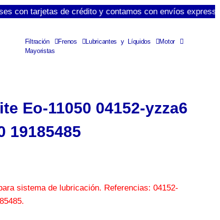
 tarjetas de crédito y contamos con envíos express de 1 a 3
Filtración
Frenos
Lubricantes y Líquidos
Motor
Mayoristas
eite Eo-11050 04152-yzza6
0 19185485
para sistema de lubricación. Referencias: 04152-
85485.