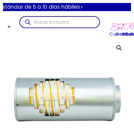
 de 5 a 10 dias hábiles.•
Cuenta
Carrito
Wishl
Suc