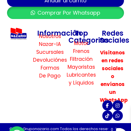
Añadir al carrito
Comprar Por Whatsapp
Información
Top
Redes
Nosotros
Categorias
Sociales
Motor
Nazar-IA
Frenos
Sucursales
Visítanos
Filtración
Devoluciónes
en redes
Mayoristas
Formas
sociales
Lubricantes
De Pago
o
y Líquidos
envíanos
un
WhatsApp
©2026 Gruponazario.com Todos los derechos reservados.
0