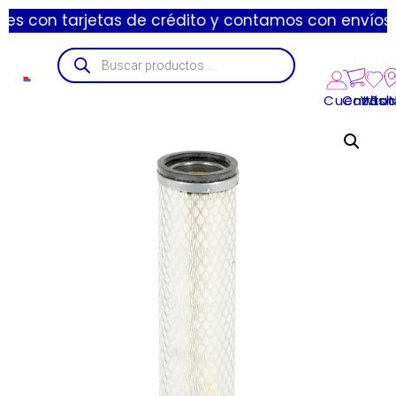
arjetas de crédito y contamos con envíos express de
Cuenta
Carrito
Wishl
Suc