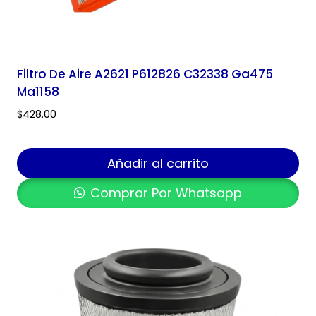
Filtro De Aire A2621 P612826 C32338 Ga475
Ma1158
$
428.00
Añadir al carrito
Comprar Por Whatsapp