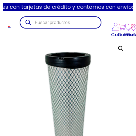
tarjetas de crédito y contamos con envíos express d
Cuenta
Carrito
Wishl
Suc