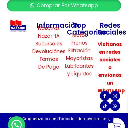
Comprar Por Whatsapp
Información
Top
Redes
Nosotros
Categorias
Sociales
Motor
Nazar-IA
Frenos
Sucursales
Visítanos
Filtración
Devoluciónes
en redes
Mayoristas
Formas
sociales
Lubricantes
De Pago
o
y Líquidos
envíanos
un
WhatsApp
©2026 Gruponazario.com Todos los derechos reservados.
0