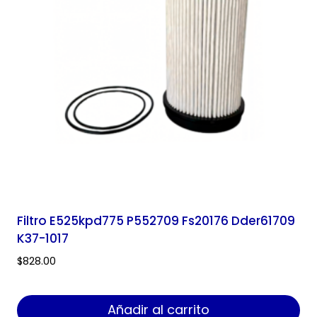
Filtro E525kpd775 P552709 Fs20176 Dder61709
K37-1017
$
828.00
Añadir al carrito