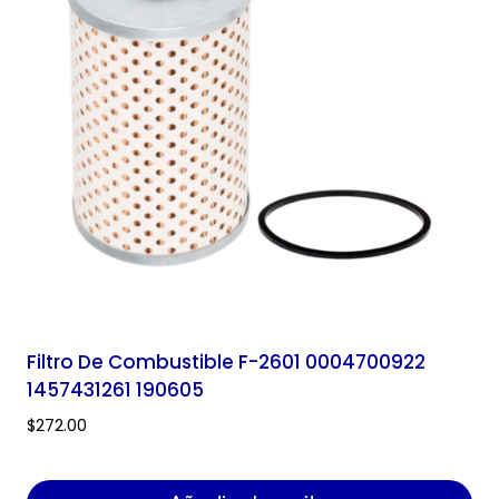
Filtro De Combustible F-2601 0004700922
1457431261 190605
$
272.00