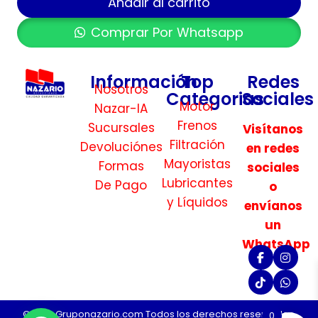
Añadir al carrito
Comprar Por Whatsapp
Información
Top
Redes
Nosotros
Categorias
Sociales
Motor
Nazar-IA
Frenos
Sucursales
Visítanos
Filtración
Devoluciónes
en redes
Mayoristas
Formas
sociales
Lubricantes
De Pago
o
y Líquidos
envíanos
un
WhatsApp
©2026 Gruponazario.com Todos los derechos reservados.
0