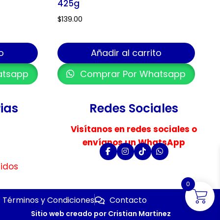
425g
$
139.00
o
Añadir al carrito
atsapp
Comprar Por Whatsapp
ias
Redes Sociales
Visítanos en redes sociales o
envíanos un WhatsApp
uidos
0
Términos y Condiciones
Contacto
Sitio web creado por Cristian Martinez