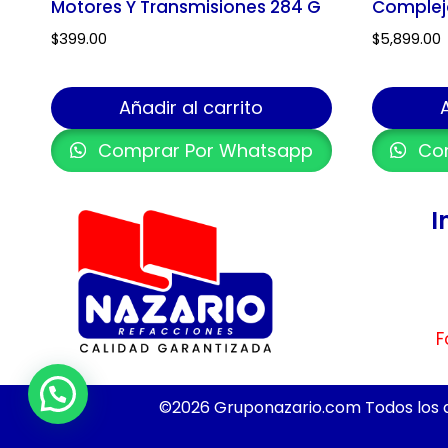
Motores Y Transmisiones 284 G
Complejo
$
399.00
$
5,899.00
Añadir al carrito
Comprar Por Whatsapp
Com
I
F
©2026 Gruponazario.com Todos los 