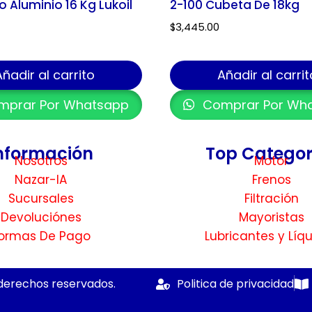
 Aluminio 16 Kg Lukoil
2-100 Cubeta De 18kg
$
3,445.00
Añadir al carrito
Añadir al carrit
prar Por Whatsapp
Comprar Por Wh
nformación
Top Categor
Nosotros
Motor
Nazar-IA
Frenos
Sucursales
Filtración
Devoluciónes
Mayoristas
ormas De Pago
Lubricantes y Líq
derechos reservados.
Politica de privacidad