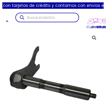
jetas de crédito y contamos con envíos express de 1
Cuenta
Carrito
Wishl
Suc