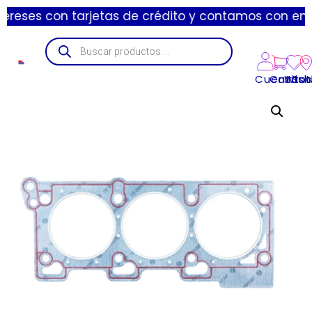
on tarjetas de crédito y contamos con envíos expres
Cuenta
Carrito
Wishl
Suc