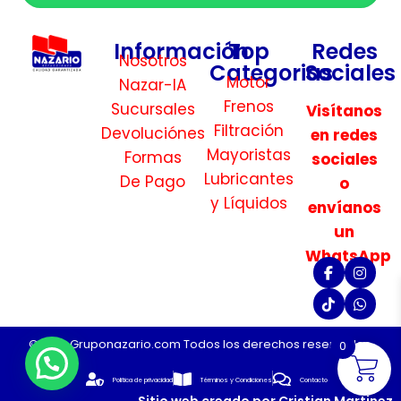
Información
Top
Redes
Nosotros
Categorias
Sociales
Motor
Nazar-IA
Frenos
Sucursales
Visítanos
Filtración
Devoluciónes
en redes
Mayoristas
Formas
sociales
Lubricantes
De Pago
o
y Líquidos
envíanos
un
WhatsApp
©2026 Gruponazario.com Todos los derechos reservados.
0
Politica de privacidad
Términos y Condiciones
Contacto