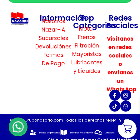
Información
Top
Redes
Nosotros
Categorias
Sociales
Motor
Nazar-IA
Frenos
Sucursales
Visítanos
Filtración
Devoluciónes
en redes
Mayoristas
Formas
sociales
Lubricantes
De Pago
o
y Líquidos
envíanos
un
WhatsApp
©2026 Gruponazario.com Todos los derechos reservados.
0
Politica de privacidad
Términos y Condiciones
Contacto