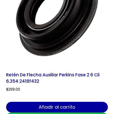
Retén De Flecha Auxiliar Perkins Fase 2 6 Cil
6.354 2418f432
$
299.00
Añadir al carrito