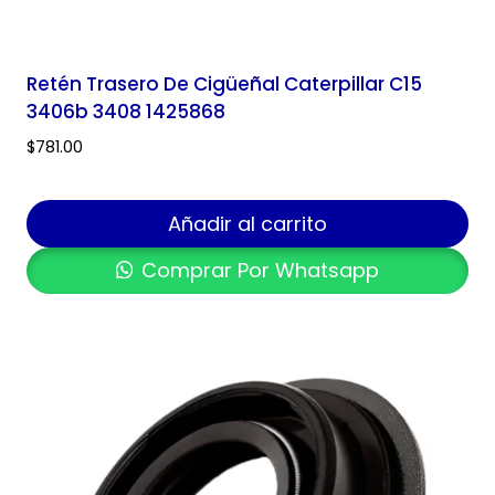
Retén Trasero De Cigüeñal Caterpillar C15
3406b 3408 1425868
$
781.00
Añadir al carrito
Comprar Por Whatsapp