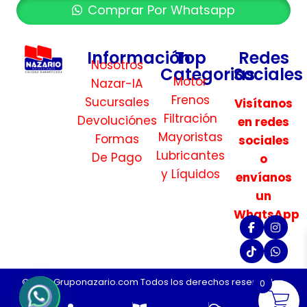
Comprar Por Whatsapp
Información
Top
Redes
Nosotros
Categorias
Sociales
Motor
Nazar-IA
Frenos
Sucursales
Visítanos
Filtración
Devoluciónes
en redes
Mayoristas
Formas
sociales
Lubricantes
De Pago
o
y Líquidos
envíanos
un
WhatsApp
©2026 Gruponazario.com Todos los derechos reservados.
0