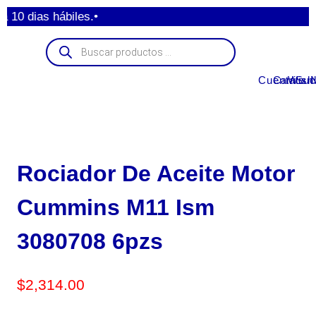
 dias hábiles.•
Cuenta
Carrito
Wishl
Suc
Rociador De Aceite Motor
Cummins M11 Ism
3080708 6pzs
$
2,314.00