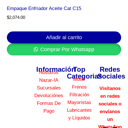
Empaque Enfriador Aceite Cat C15
$
2,074.00
Añadir al carrito
Comprar Por Whatsapp
Información
Top
Redes
Nosotros
Categorias
Sociales
Motor
Nazar-IA
Frenos
Sucursales
Visítanos
Filtración
Devoluciónes
en redes
Mayoristas
Formas De
sociales o
Lubricantes
Pago
envíanos
y Líquidos
un
WhatsApp