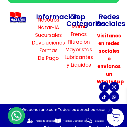
Información
Top
Redes
Nosotros
Categorias
Sociales
Motor
Nazar-IA
Frenos
Sucursales
Visítanos
Filtración
Devoluciónes
en redes
Mayoristas
Formas
sociales
Lubricantes
De Pago
o
y Líquidos
envíanos
un
WhatsApp
©2026 Gruponazario.com Todos los derechos reservados.
0
Politica de privacidad
Términos y Condiciones
Contacto