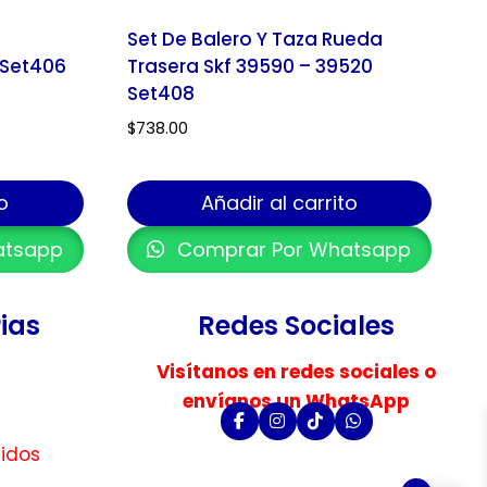
f
Set De Balero Y Taza Rueda
 Set406
Trasera Skf 39590 – 39520
Set408
$
738.00
o
Añadir al carrito
atsapp
Comprar Por Whatsapp
ias
Redes Sociales
Visítanos en redes sociales o
envíanos un WhatsApp
uidos