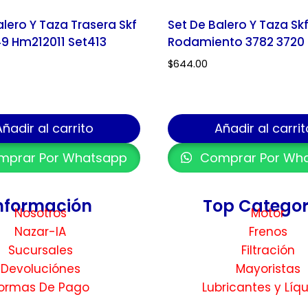
alero Y Taza Trasera Skf
Set De Balero Y Taza Sk
9 Hm212011 Set413
Rodamiento 3782 3720
$
644.00
Añadir al carrito
Añadir al carrit
prar Por Whatsapp
Comprar Por Wh
nformación
Top Categor
Nosotros
Motor
Nazar-IA
Frenos
Sucursales
Filtración
Devoluciónes
Mayoristas
ormas De Pago
Lubricantes y Líq