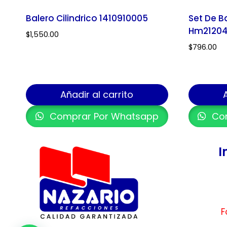
Balero Cilindrico 1410910005
Set De B
Hm21204
$
1,550.00
$
796.00
Añadir al carrito
Comprar Por Whatsapp
Com
I
F