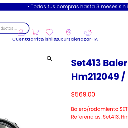
• Todas tus compras hasta 3 meses sin intereses
Cuenta
Carrito
Wishlist
Sucursales
Nazar-IA
Set413 Bale
Hm212049 /
$
569.00
Balero/rodamiento SET
Referencias: Set413, H