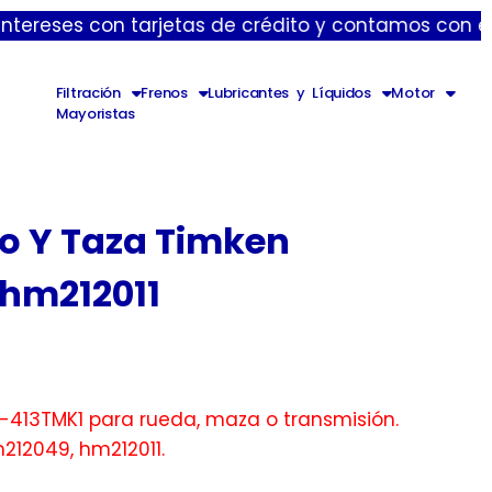
 con tarjetas de crédito y contamos con envíos expr
Filtración
Frenos
Lubricantes y Líquidos
Motor
Mayoristas
ro Y Taza Timken
 hm212011
-413TMK1 para rueda, maza o transmisión.
m212049, hm212011.