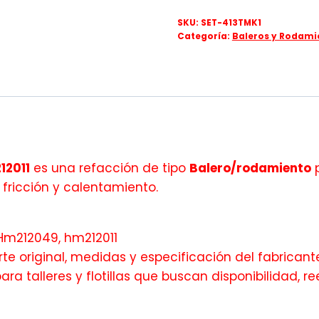
SKU:
SET-413TMK1
Categoría:
Baleros y Rodami
12011
es una refacción de tipo
Balero/rodamiento
p
 fricción y calentamiento.
Hm212049, hm212011
te original, medidas y especificación del fabricante
ra talleres y flotillas que buscan disponibilidad,