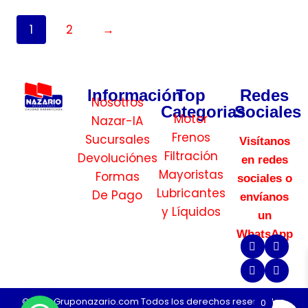
1
2
→
Información
Top
Redes
Nosotros
Categorias
Sociales
Motor
Nazar-IA
Frenos
Sucursales
Visítanos
Filtración
Devoluciónes
en redes
Mayoristas
Formas
sociales o
Lubricantes
De Pago
envíanos
y Líquidos
un
WhatsApp
©2026 Gruponazario.com Todos los derechos reservados.
0