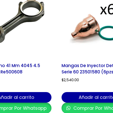
rno 41 Mm 4045 4.5
Mangas De Inyector Det
8 Re500608
Serie 60 23501580 (6pz
$
2,540.00
Añadir al carrito
Añadir al carrit
prar Por Whatsapp
Comprar Por Wh