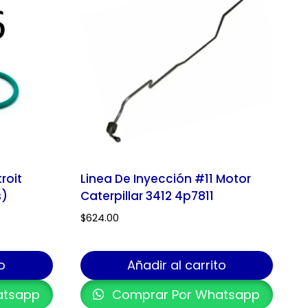
roit
Linea De Inyección #11 Motor
s)
Caterpillar 3412 4p7811
$
624.00
o
Añadir al carrito
atsapp
Comprar Por Whatsapp