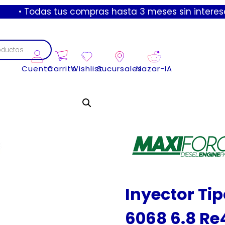
odas tus compras hasta 3 meses sin intereses con ta
Cuenta
Carrito
Wishlist
Sucursales
Nazar-IA
Inyector Ti
6068 6.8 R