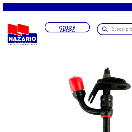
• T
COTIZA
AHORA