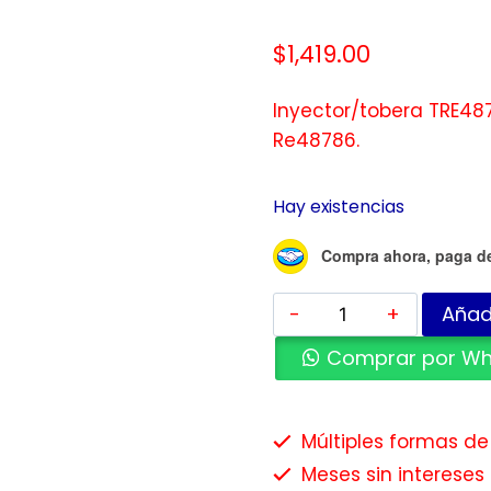
$
1,419.00
Inyector/tobera TRE487
Re48786.
Hay existencias
Compra ahora, paga d
Añadi
Comprar por W
Múltiples formas d
Meses sin intereses 