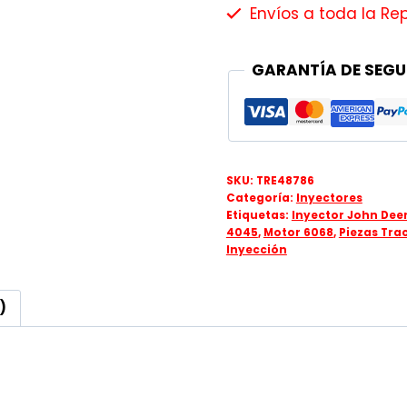
Envíos a toda la Re
GARANTÍA DE SEGU
SKU:
TRE48786
Categoría:
Inyectores
Etiquetas:
Inyector John Dee
4045
,
Motor 6068
,
Piezas Tra
Inyección
)