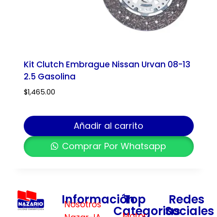
Kit Clutch Embrague Nissan Urvan 08-13
2.5 Gasolina
$
1,465.00
Añadir al carrito
Comprar Por Whatsapp
Información
Top
Redes
Nosotros
Categorias
Sociales
Motor