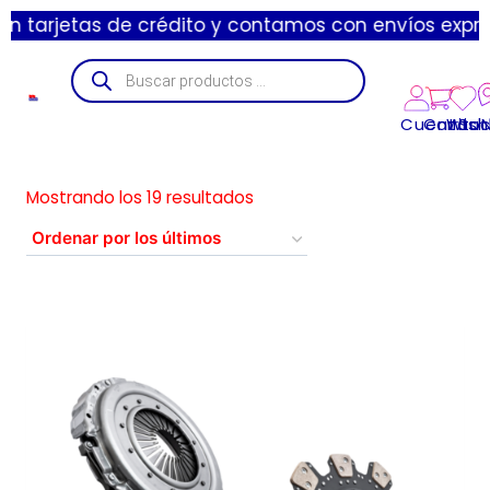
to y contamos con envíos express de 1 a 3 día hábil
Cuenta
Carrito
Wishl
Suc
Mostrando los 19 resultados