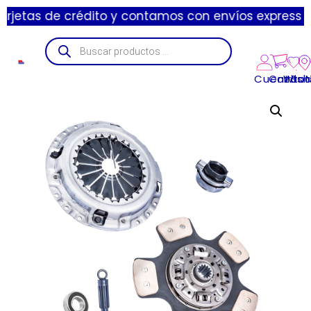
de crédito y contamos con envíos express de 1 a 3 d
Cuenta
Carrito
Wishl
Suc