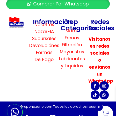
Comprar Por Whatsapp
Información
Top
Redes
Nosotros
Categorias
Sociales
Motor
Nazar-IA
Frenos
Sucursales
Visítanos
Filtración
Devoluciónes
en redes
Mayoristas
Formas
sociales
Lubricantes
De Pago
o
y Líquidos
envíanos
un
WhatsApp
©2026 Gruponazario.com Todos los derechos reservados.
0