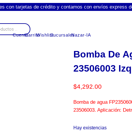
tarjetas de crédito y contamos con envíos express de 1 a 3 d
Cuenta
Carrito
Wishlist
Sucursales
Nazar-IA
Bomba De Agu
23506003 Izq
$
4,292.00
Bomba de agua FP23506003
23506003. Aplicación: Detr
Hay existencias