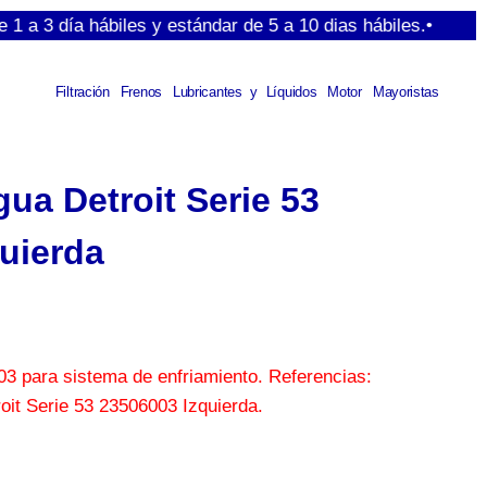
ía hábiles y estándar de 5 a 10 dias hábiles.•
Filtración
Frenos
Lubricantes y Líquidos
Motor
Mayoristas
a Detroit Serie 53
uierda
 para sistema de enfriamiento. Referencias:
oit Serie 53 23506003 Izquierda.