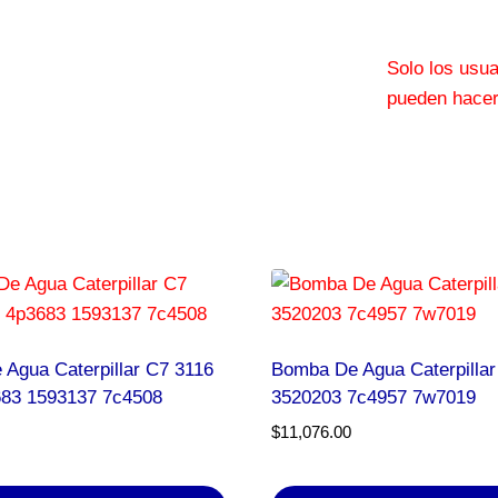
Solo los usu
pueden hacer
Agua Caterpillar C7 3116
Bomba De Agua Caterpillar
683 1593137 7c4508
3520203 7c4957 7w7019
$
11,076.00