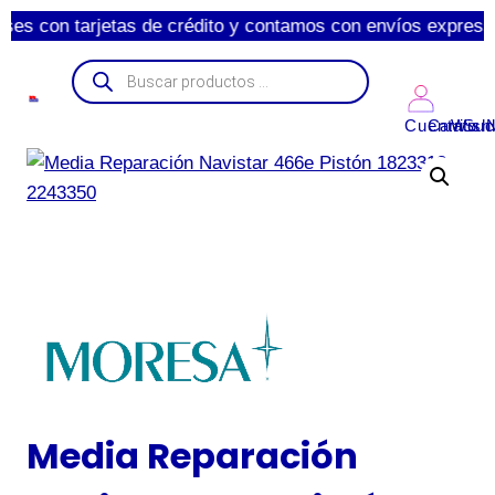
tarjetas de crédito y contamos con envíos express de 1 a 3 
Cuenta
Carrito
Wishl
Suc
Media Reparación