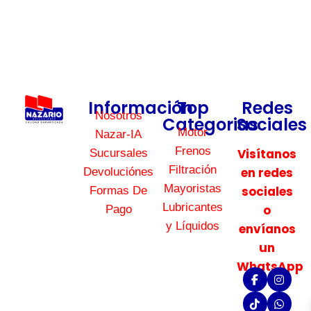
Información
Top
Redes
Nosotros
Categorias
Sociales
Motor
Nazar-IA
Frenos
Visítanos
Sucursales
Filtración
en redes
Devoluciónes
Mayoristas
sociales
Formas De
Lubricantes
o
Pago
y Líquidos
envíanos
un
WhatsApp