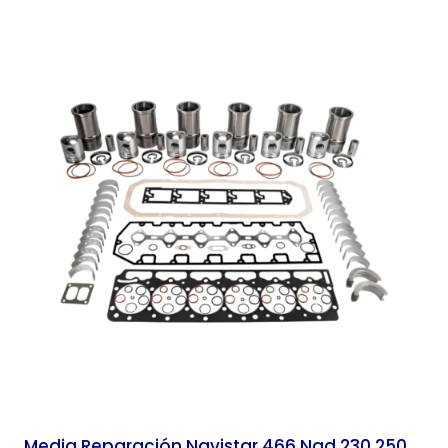
Media Reparación Navistar 466 Ngd 230 250