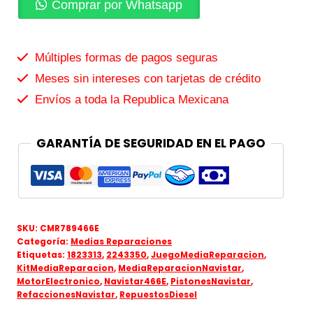
Comprar por Whatsapp
Múltiples formas de pagos seguras
Meses sin intereses con tarjetas de crédito
Envíos a toda la Republica Mexicana
GARANTÍA DE SEGURIDAD EN EL PAGO
SKU:
CMR789466E
Categoría:
Medias Reparaciones
Etiquetas:
1823313
,
2243350
,
JuegoMediaReparacion
,
KitMediaReparacion
,
MediaReparacionNavistar
,
MotorElectronico
,
Navistar466E
,
PistonesNavistar
,
RefaccionesNavistar
,
RepuestosDiesel